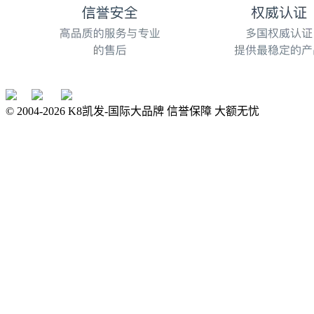
© 2004-
2026
K8凯发-国际大品牌 信誉保障 大额无忧