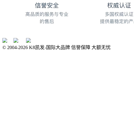
© 2004-
2026
K8凯发-国际大品牌 信誉保障 大额无忧