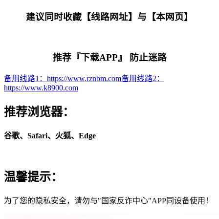
建议同时收藏【线路网址】与【本网页】
推荐『下载APP』 防止迷路
备用线路
1
：
https://www.rznbm.com
备用线路
2
：
https://www.k8900.com
推荐浏览器：
谷歌、Safari、火狐、Edge
温馨提示：
为了您的隐私安全，请勿与"国家反诈中心"APP同设备使用！